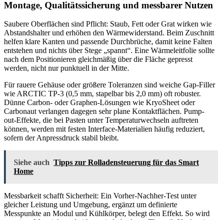
Montage, Qualitätssicherung und messbarer Nutzen
Saubere Oberflächen sind Pflicht: Staub, Fett oder Grat wirken wie
Abstandshalter und erhöhen den Wärmewiderstand. Beim Zuschnitt
helfen klare Kanten und passende Durchbrüche, damit keine Falten
entstehen und nichts über Stege „spannt“. Eine Wärmeleitfolie sollte
nach dem Positionieren gleichmäßig über die Fläche gepresst
werden, nicht nur punktuell in der Mitte.
Für rauere Gehäuse oder größere Toleranzen sind weiche Gap-Filler
wie ARCTIC TP-3 (0,5 mm, stapelbar bis 2,0 mm) oft robuster.
Dünne Carbon- oder Graphen-Lösungen wie KryoSheet oder
Carbonaut verlangen dagegen sehr plane Kontaktflächen. Pump-
out-Effekte, die bei Pasten unter Temperaturwechseln auftreten
können, werden mit festen Interface-Materialien häufig reduziert,
sofern der Anpressdruck stabil bleibt.
Siehe auch
Tipps zur Rolladensteuerung für das Smart
Home
Messbarkeit schafft Sicherheit: Ein Vorher-Nachher-Test unter
gleicher Leistung und Umgebung, ergänzt um definierte
Messpunkte an Modul und Kühlkörper, belegt den Effekt. So wird