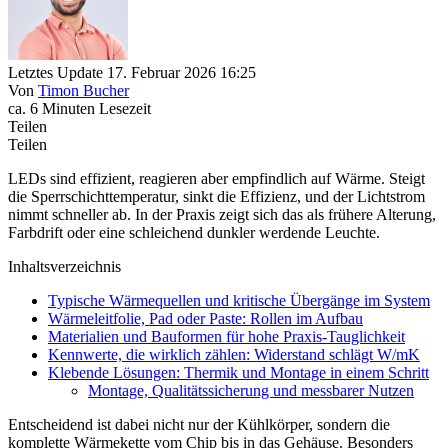
Letztes Update 17. Februar 2026 16:25
Von
Timon Bucher
ca. 6 Minuten Lesezeit
Teilen
Teilen
LEDs sind effizient, reagieren aber empfindlich auf Wärme. Steigt
die Sperrschichttemperatur, sinkt die Effizienz, und der Lichtstrom
nimmt schneller ab. In der Praxis zeigt sich das als frühere Alterung,
Farbdrift oder eine schleichend dunkler werdende Leuchte.
Inhaltsverzeichnis
Typische Wärmequellen und kritische Übergänge im System
Wärmeleitfolie, Pad oder Paste: Rollen im Aufbau
Materialien und Bauformen für hohe Praxis-Tauglichkeit
Kennwerte, die wirklich zählen: Widerstand schlägt W/mK
Klebende Lösungen: Thermik und Montage in einem Schritt
Montage, Qualitätssicherung und messbarer Nutzen
Entscheidend ist dabei nicht nur der Kühlkörper, sondern die
komplette Wärmekette vom Chip bis in das Gehäuse. Besonders