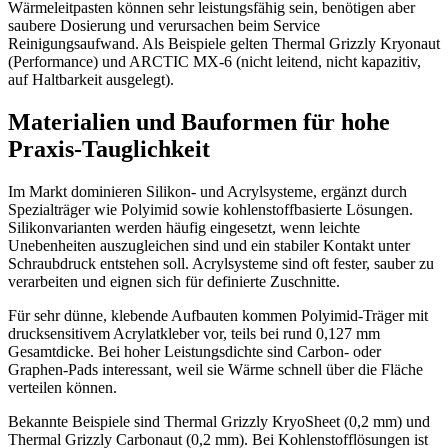
Wärmeleitpasten können sehr leistungsfähig sein, benötigen aber
saubere Dosierung und verursachen beim Service
Reinigungsaufwand. Als Beispiele gelten Thermal Grizzly Kryonaut
(Performance) und ARCTIC MX-6 (nicht leitend, nicht kapazitiv,
auf Haltbarkeit ausgelegt).
Materialien und Bauformen für hohe
Praxis-Tauglichkeit
Im Markt dominieren Silikon- und Acrylsysteme, ergänzt durch
Spezialträger wie Polyimid sowie kohlenstoffbasierte Lösungen.
Silikonvarianten werden häufig eingesetzt, wenn leichte
Unebenheiten auszugleichen sind und ein stabiler Kontakt unter
Schraubdruck entstehen soll. Acrylsysteme sind oft fester, sauber zu
verarbeiten und eignen sich für definierte Zuschnitte.
Für sehr dünne, klebende Aufbauten kommen Polyimid-Träger mit
drucksensitivem Acrylatkleber vor, teils bei rund 0,127 mm
Gesamtdicke. Bei hoher Leistungsdichte sind Carbon- oder
Graphen-Pads interessant, weil sie Wärme schnell über die Fläche
verteilen können.
Bekannte Beispiele sind Thermal Grizzly KryoSheet (0,2 mm) und
Thermal Grizzly Carbonaut (0,2 mm). Bei Kohlenstofflösungen ist