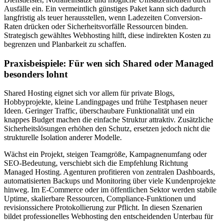
Ausfälle ein. Ein vermeintlich günstiges Paket kann sich dadurch
langfristig als teuer herausstellen, wenn Ladezeiten Conversion-
Raten drücken oder Sicherheitsvorfälle Ressourcen binden.
Strategisch gewähltes Webhosting hilft, diese indirekten Kosten zu
begrenzen und Planbarkeit zu schaffen.
Praxisbeispiele: Für wen sich Shared oder Managed
besonders lohnt
Shared Hosting eignet sich vor allem für private Blogs,
Hobbyprojekte, kleine Landingpages und frühe Testphasen neuer
Ideen. Geringer Traffic, überschaubare Funktionalität und ein
knappes Budget machen die einfache Struktur attraktiv. Zusätzliche
Sicherheitslösungen erhöhen den Schutz, ersetzen jedoch nicht die
strukturelle Isolation anderer Modelle.
Wächst ein Projekt, steigen Teamgröße, Kampagnenumfang oder
SEO-Bedeutung, verschiebt sich die Empfehlung Richtung
Managed Hosting. Agenturen profitieren von zentralen Dashboards,
automatisierten Backups und Monitoring über viele Kundenprojekte
hinweg. Im E-Commerce oder im öffentlichen Sektor werden stabile
Uptime, skalierbare Ressourcen, Compliance-Funktionen und
revisionssichere Protokollierung zur Pflicht. In diesen Szenarien
bildet professionelles Webhosting den entscheidenden Unterbau für