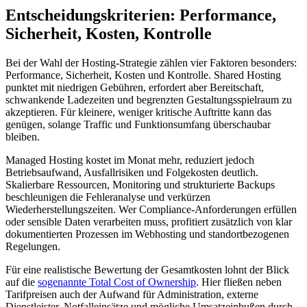
Entscheidungskriterien: Performance,
Sicherheit, Kosten, Kontrolle
Bei der Wahl der Hosting-Strategie zählen vier Faktoren besonders:
Performance, Sicherheit, Kosten und Kontrolle. Shared Hosting
punktet mit niedrigen Gebühren, erfordert aber Bereitschaft,
schwankende Ladezeiten und begrenzten Gestaltungsspielraum zu
akzeptieren. Für kleinere, weniger kritische Auftritte kann das
genügen, solange Traffic und Funktionsumfang überschaubar
bleiben.
Managed Hosting kostet im Monat mehr, reduziert jedoch
Betriebsaufwand, Ausfallrisiken und Folgekosten deutlich.
Skalierbare Ressourcen, Monitoring und strukturierte Backups
beschleunigen die Fehleranalyse und verkürzen
Wiederherstellungszeiten. Wer Compliance-Anforderungen erfüllen
oder sensible Daten verarbeiten muss, profitiert zusätzlich von klar
dokumentierten Prozessen im Webhosting und standortbezogenen
Regelungen.
Für eine realistische Bewertung der Gesamtkosten lohnt der Blick
auf die
sogenannte Total Cost of Ownership
. Hier fließen neben
Tarifpreisen auch der Aufwand für Administration, externe
Dienstleister, Notfalleinsätze und mögliche Umsatzeinbußen durch