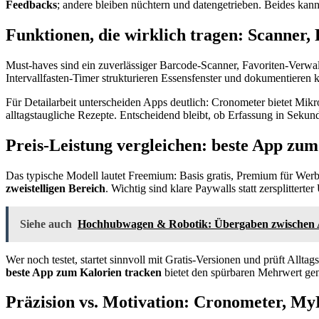
Feedbacks
; andere bleiben nüchtern und datengetrieben. Beides kann
Funktionen, die wirklich tragen: Scanner, 
Must-haves sind ein zuverlässiger Barcode-Scanner, Favoriten-Verwal
Intervallfasten-Timer strukturieren Essensfenster und dokumentieren 
Für Detailarbeit unterscheiden Apps deutlich: Cronometer bietet Mi
alltagstaugliche Rezepte. Entscheidend bleibt, ob Erfassung in Sekund
Preis-Leistung vergleichen:
beste App zum
Das typische Modell lautet Freemium: Basis gratis, Premium für Werb
zweistelligen Bereich
. Wichtig sind klare Paywalls statt zersplittert
Siehe auch
Hochhubwagen & Robotik: Übergaben zwische
Wer noch testet, startet sinnvoll mit Gratis-Versionen und prüft Allta
beste App zum Kalorien tracken
bietet den spürbaren Mehrwert gen
Präzision vs. Motivation: Cronometer, M