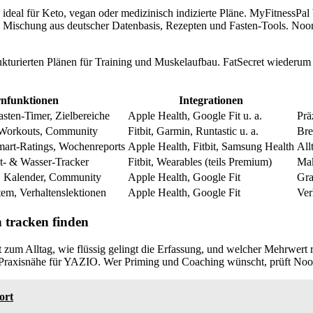
 ideal für Keto, vegan oder medizinisch indizierte Pläne. MyFitnessPal
e Mischung aus deutscher Datenbasis, Rezepten und Fasten-Tools. Noom 
urierten Plänen für Training und Muskelaufbau. FatSecret wiederum ist
nfunktionen
Integrationen
asten-Timer, Zielbereiche
Apple Health, Google Fit u. a.
Prä
 Workouts, Community
Fitbit, Garmin, Runtastic u. a.
Bre
mart-Ratings, Wochenreports
Apple Health, Fitbit, Samsung Health
All
t- & Wasser-Tracker
Fitbit, Wearables (teils Premium)
Mak
, Kalender, Community
Apple Health, Google Fit
Gra
em, Verhaltenslektionen
Apple Health, Google Fit
Ver
 tracken
finden
t zum Alltag, wie flüssig gelingt die Erfassung, und welcher Mehrwert r
raxisnähe für YAZIO. Wer Priming und Coaching wünscht, prüft Noom; w
ort