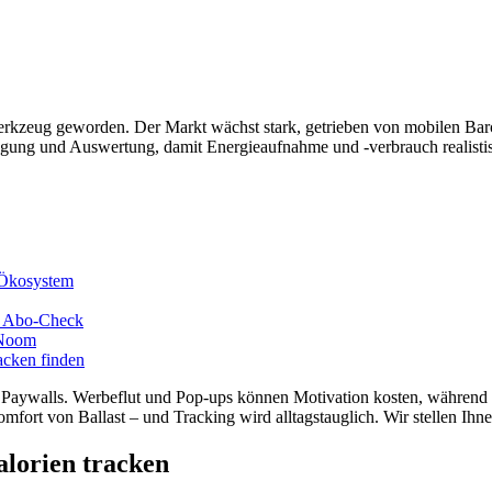
erkzeug geworden. Der Markt wächst stark, getrieben von mobilen Bar
gung und Auswertung, damit Energieaufnahme und -verbrauch realistis
m Ökosystem
im Abo-Check
 Noom
acken finden
 Paywalls. Werbeflut und Pop-ups können Motivation kosten, während kl
mfort von Ballast – und Tracking wird alltagstauglich. Wir stellen Ihn
lorien tracken