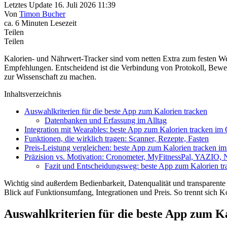
Letztes Update 16. Juli 2026 11:39
Von
Timon Bucher
ca. 6 Minuten Lesezeit
Teilen
Teilen
Kalorien- und Nährwert-Tracker sind vom netten Extra zum festen W
Empfehlungen. Entscheidend ist die Verbindung von Protokoll, Bewe
zur Wissenschaft zu machen.
Inhaltsverzeichnis
Auswahlkriterien für die beste App zum Kalorien tracken
Datenbanken und Erfassung im Alltag
Integration mit Wearables: beste App zum Kalorien tracken i
Funktionen, die wirklich tragen: Scanner, Rezepte, Fasten
Preis-Leistung vergleichen: beste App zum Kalorien tracken 
Präzision vs. Motivation: Cronometer, MyFitnessPal, YAZIO,
Fazit und Entscheidungsweg: beste App zum Kalorien tr
Wichtig sind außerdem Bedienbarkeit, Datenqualität und transparente
Blick auf Funktionsumfang, Integrationen und Preis. So trennt sich Ko
Auswahlkriterien für die
beste App zum Ka