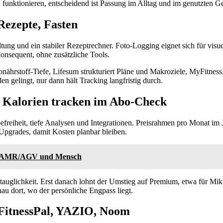
 funktionieren, entscheidend ist Passung im Alltag und im genutzten G
Rezepte, Fasten
tung und ein stabiler Rezeptrechner. Foto-Logging eignet sich für vi
konsequent, ohne zusätzliche Tools.
kronährstoff-Tiefe, Lifesum strukturiert Pläne und Makroziele, MyFitn
en gelingt, nur dann hält Tracking langfristig durch.
 Kalorien tracken
im Abo-Check
efreiheit, tiefe Analysen und Integrationen. Preisrahmen pro Monat im
er Upgrades, damit Kosten planbar bleiben.
n AMR/AGV und Mensch
gstauglichkeit. Erst danach lohnt der Umstieg auf Premium, etwa für Mik
au dort, wo der persönliche Engpass liegt.
yFitnessPal, YAZIO, Noom