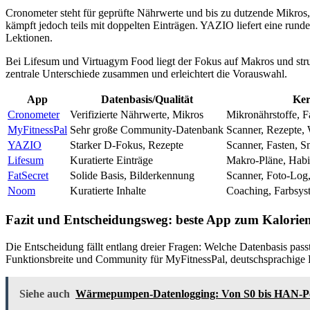
Cronometer steht für geprüfte Nährwerte und bis zu dutzende Mikros,
kämpft jedoch teils mit doppelten Einträgen. YAZIO liefert eine rund
Lektionen.
Bei Lifesum und Virtuagym Food liegt der Fokus auf Makros und strukt
zentrale Unterschiede zusammen und erleichtert die Vorauswahl.
App
Datenbasis/Qualität
Ker
Cronometer
Verifizierte Nährwerte, Mikros
Mikronährstoffe, F
MyFitnessPal
Sehr große Community-Datenbank
Scanner, Rezepte,
YAZIO
Starker D-Fokus, Rezepte
Scanner, Fasten, S
Lifesum
Kuratierte Einträge
Makro-Pläne, Habi
FatSecret
Solide Basis, Bilderkennung
Scanner, Foto-Log
Noom
Kuratierte Inhalte
Coaching, Farbsyst
Fazit und Entscheidungsweg:
beste App zum Kalorien
Die Entscheidung fällt entlang dreier Fragen: Welche Datenbasis pass
Funktionsbreite und Community für MyFitnessPal, deutschsprachige P
Siehe auch
Wärmepumpen-Datenlogging: Von S0 bis HAN-P