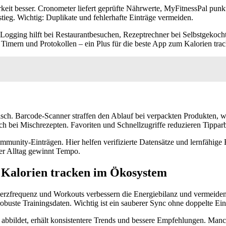
rkeit besser. Cronometer liefert geprüfte Nährwerte, MyFitnessPal pun
stieg. Wichtig: Duplikate und fehlerhafte Einträge vermeiden.
-Logging hilft bei Restaurantbesuchen, Rezeptrechner bei Selbstgekocht
on Timern und Protokollen – ein Plus für die beste App zum Kalorien tra
atisch. Barcode-Scanner straffen den Ablauf bei verpackten Produkten
ch bei Mischrezepten. Favoriten und Schnellzugriffe reduzieren Tipparbe
munity-Einträgen. Hier helfen verifizierte Datensätze und lernfähige
der Alltag gewinnt Tempo.
 Kalorien tracken
im Ökosystem
, Herzfrequenz und Workouts verbessern die Energiebilanz und vermeid
obuste Trainingsdaten. Wichtig ist ein sauberer Sync ohne doppelte Ein
bbildet, erhält konsistentere Trends und bessere Empfehlungen. Man