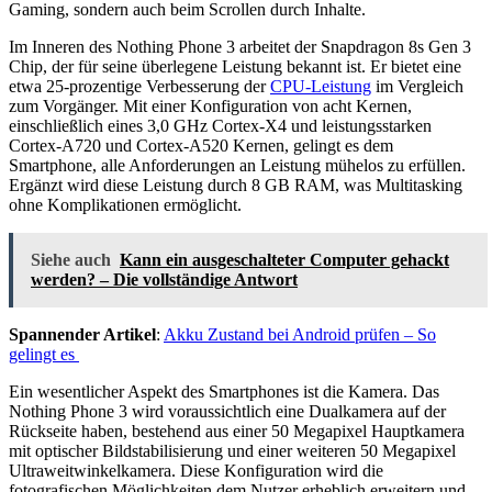
Gaming, sondern auch beim Scrollen durch Inhalte.
Im Inneren des Nothing Phone 3 arbeitet der Snapdragon 8s Gen 3
Chip, der für seine überlegene Leistung bekannt ist. Er bietet eine
etwa 25-prozentige Verbesserung der
CPU-Leistung
im Vergleich
zum Vorgänger. Mit einer Konfiguration von acht Kernen,
einschließlich eines 3,0 GHz Cortex-X4 und leistungsstarken
Cortex-A720 und Cortex-A520 Kernen, gelingt es dem
Smartphone, alle Anforderungen an Leistung mühelos zu erfüllen.
Ergänzt wird diese Leistung durch 8 GB RAM, was Multitasking
ohne Komplikationen ermöglicht.
Siehe auch
Kann ein ausgeschalteter Computer gehackt
werden? – Die vollständige Antwort
Spannender Artikel
:
Akku Zustand bei Android prüfen – So
gelingt es
Ein wesentlicher Aspekt des Smartphones ist die Kamera. Das
Nothing Phone 3 wird voraussichtlich eine Dualkamera auf der
Rückseite haben, bestehend aus einer 50 Megapixel Hauptkamera
mit optischer Bildstabilisierung und einer weiteren 50 Megapixel
Ultraweitwinkelkamera. Diese Konfiguration wird die
fotografischen Möglichkeiten dem Nutzer erheblich erweitern und