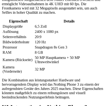
ermöglicht Videoaufnahmen in 4K UHD mit 60 fps. Die
Frontkamera wird mit 32 Megapixeln ausgestattet sein, um auch
Selfies in hoher Qualität zu machen.
Eigenschaft
Details
Displaygröße
6,5 Zoll
Auflösung
2400 x 1080 px
Seitenverhältnis
20:9
Bildwiederholrate
120 Hz
Prozessor
Snapdragon 8s Gen 3
RAM
8 GB
50 MP Hauptkamera + 50 MP
Kamera (Rückseite)
Ultraweitwinkel
Kamera
32 MP
(Vorderseite)
Die Kombination aus leistungsstarker Hardware und
hervorragendem Display wird das Nothing Phone 3 zu einem der
aufregendsten Geräte des Jahres 2025 machen. Diese Eigenschaften
könnten maßgeblich zu einem reibungslosen und visuell
beeindruckenden Nutzungserlebnis beitragen.