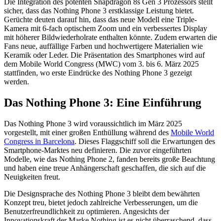
Die Integration des potenten Snapdragon 8s Gen 3 Prozessors stellt
sicher, dass das Nothing Phone 3 erstklassige Leistung bietet.
Gerüchte deuten darauf hin, dass das neue Modell eine Triple-
Kamera mit 6-fach optischem Zoom und ein verbessertes Display
mit höherer Bildwiederholrate enthalten könnte. Zudem erwarten die
Fans neue, auffällige Farben und hochwertigere Materialien wie
Keramik oder Leder. Die Präsentation des Smartphones wird auf
dem Mobile World Congress (MWC) vom 3. bis 6. März 2025
stattfinden, wo erste Eindrücke des Nothing Phone 3 gezeigt
werden.
Das Nothing Phone 3: Eine Einführung
Das Nothing Phone 3 wird voraussichtlich im März 2025
vorgestellt, mit einer großen Enthüllung während des
Mobile World
Congress in Barcelona
. Dieses Flaggschiff soll die Erwartungen des
Smartphone-Marktes neu definieren. Die zuvor eingeführten
Modelle, wie das Nothing Phone 2, fanden bereits große Beachtung
und haben eine treue Anhängerschaft geschaffen, die sich auf die
Neuigkeiten freut.
Die Designsprache des Nothing Phone 3 bleibt dem bewährten
Konzept treu, bietet jedoch zahlreiche Verbesserungen, um die
Benutzerfreundlichkeit zu optimieren. Angesichts der
Innovationskraft der Marke Nothing ist es nicht überraschend, dass