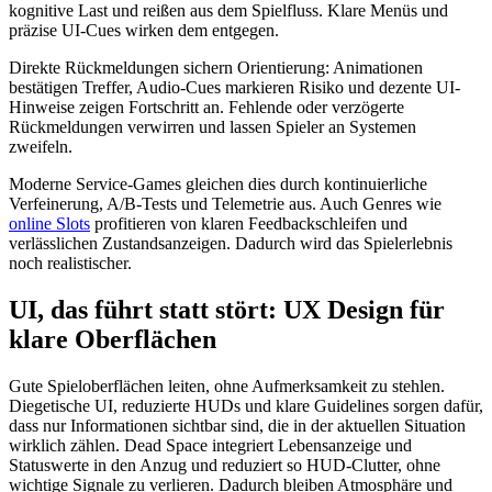
kognitive Last und reißen aus dem Spielfluss. Klare Menüs und
präzise UI-Cues wirken dem entgegen.
Direkte Rückmeldungen sichern Orientierung: Animationen
bestätigen Treffer, Audio-Cues markieren Risiko und dezente UI-
Hinweise zeigen Fortschritt an. Fehlende oder verzögerte
Rückmeldungen verwirren und lassen Spieler an Systemen
zweifeln.
Moderne Service-Games gleichen dies durch kontinuierliche
Verfeinerung, A/B-Tests und Telemetrie aus. Auch Genres wie
online Slots
profitieren von klaren Feedbackschleifen und
verlässlichen Zustandsanzeigen. Dadurch wird das Spielerlebnis
noch realistischer.
UI, das führt statt stört: UX Design für
klare Oberflächen
Gute Spieloberflächen leiten, ohne Aufmerksamkeit zu stehlen.
Diegetische UI, reduzierte HUDs und klare Guidelines sorgen dafür,
dass nur Informationen sichtbar sind, die in der aktuellen Situation
wirklich zählen. Dead Space integriert Lebensanzeige und
Statuswerte in den Anzug und reduziert so HUD-Clutter, ohne
wichtige Signale zu verlieren. Dadurch bleiben Atmosphäre und