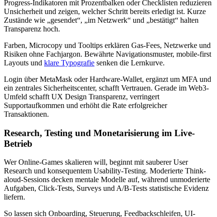
Progress-Indikatoren mit Prozentbalken oder Checklisten reduzieren
Unsicherheit und zeigen, welcher Schritt bereits erledigt ist. Kurze
Zustände wie „gesendet“, „im Netzwerk“ und „bestätigt“ halten
Transparenz hoch.
Farben, Microcopy und Tooltips erklären Gas-Fees, Netzwerke und
Risiken ohne Fachjargon. Bewährte Navigationsmuster, mobile-first
Layouts und
klare Typografie
senken die Lernkurve.
Login über MetaMask oder Hardware-Wallet, ergänzt um MFA und
ein zentrales Sicherheitscenter, schafft Vertrauen. Gerade im Web3-
Umfeld schafft UX Design Transparenz, verringert
Supportaufkommen und erhöht die Rate erfolgreicher
Transaktionen.
Research, Testing und Monetarisierung im Live-
Betrieb
Wer Online-Games skalieren will, beginnt mit sauberer User
Research und konsequentem Usability-Testing. Moderierte Think-
aloud-Sessions decken mentale Modelle auf, während unmoderierte
Aufgaben, Click-Tests, Surveys und A/B-Tests statistische Evidenz
liefern.
So lassen sich Onboarding, Steuerung, Feedbackschleifen, UI-