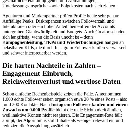
geschäftliche Handlung gelten und Abmahnungen,
Unterlassungsansprüche sowie Folgekosten nach sich ziehen.
Agenturen und Markenpartner prüfen Profile heute sehr genau:
Auffällige Peaks, Diskrepanzen zwischen Followerzahl und
Interaktionen oder ein hoher Anteil themenfremder Accounts
untergraben Glaubwürdigkeit und Budgets. Auch Creator schaden
sich langfristig, wenn die Basis unecht ist – denn
K
ampagnenleistung, TKPs und Wiederbuchungen
hängen an
belastbaren KPIs, die durch Instagram Follower kaufen verwässert
und schwer interpretierbar werden.
Die harten Nachteile in Zahlen –
Engagement-Einbruch,
Reichweitenverlust und wertlose Daten
Schon einfache Rechenbeispiele zeigen die Falle. Angenommen,
1.000 echte Follower sehen organisch etwa 20 % eines Posts – also
rund 200 Kontakte. Nach
Instagram Follower kaufen und einem
Zuwachs um 9.000 Profile
bleibt die reale Sichtbarkeit ähnlich,
weil inaktive Konten nicht reagieren. Die Engagement-Rate fällt
abrupt, der Algorithmus stuft Inhalte als weniger relevant ein und
reduziert die Ausspielung zusätzlich.