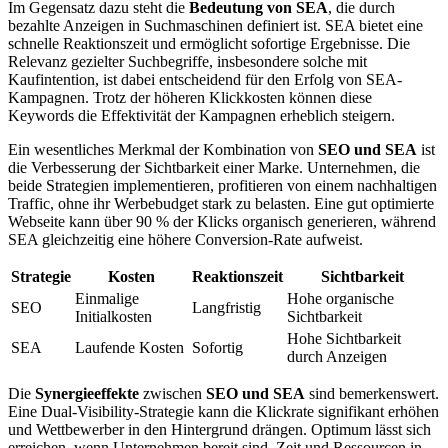
Im Gegensatz dazu steht die
Bedeutung von SEA
, die durch
bezahlte Anzeigen in Suchmaschinen definiert ist. SEA bietet eine
schnelle Reaktionszeit und ermöglicht sofortige Ergebnisse. Die
Relevanz gezielter Suchbegriffe, insbesondere solche mit
Kaufintention, ist dabei entscheidend für den Erfolg von SEA-
Kampagnen. Trotz der höheren Klickkosten können diese
Keywords die Effektivität der Kampagnen erheblich steigern.
Ein wesentliches Merkmal der Kombination von
SEO und SEA
ist
die Verbesserung der Sichtbarkeit einer Marke. Unternehmen, die
beide Strategien implementieren, profitieren von einem nachhaltigen
Traffic, ohne ihr Werbebudget stark zu belasten. Eine gut optimierte
Webseite kann über 90 % der Klicks organisch generieren, während
SEA gleichzeitig eine höhere Conversion-Rate aufweist.
Strategie
Kosten
Reaktionszeit
Sichtbarkeit
Einmalige
Hohe organische
SEO
Langfristig
Initialkosten
Sichtbarkeit
Hohe Sichtbarkeit
SEA
Laufende Kosten
Sofortig
durch Anzeigen
Die
Synergieeffekte
zwischen
SEO und SEA
sind bemerkenswert.
Eine Dual-Visibility-Strategie kann die Klickrate signifikant erhöhen
und Wettbewerber in den Hintergrund drängen. Optimum lässt sich
erreichen, wenn Unternehmen bereit sind, Zeit und Ressourcen in