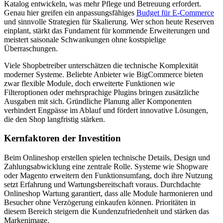
Katalog entwickeln, was mehr Pflege und Betreuung erfordert.
Genau hier greifen ein anpassungsfähiges
Budget für E-Commerce
und sinnvolle Strategien für Skalierung. Wer schon heute Reserven
einplant, stärkt das Fundament für kommende Erweiterungen und
meistert saisonale Schwankungen ohne kostspielige
Überraschungen.
Viele Shopbetreiber unterschätzen die technische Komplexität
moderner Systeme. Beliebte Anbieter wie BigCommerce bieten
zwar flexible Module, doch erweiterte Funktionen wie
Filteroptionen oder mehrsprachige Plugins bringen zusätzliche
Ausgaben mit sich. Gründliche Planung aller Komponenten
verhindert Engpässe im Ablauf und fördert innovative Lösungen,
die den Shop langfristig stärken.
Kernfaktoren der Investition
Beim Onlineshop erstellen spielen technische Details, Design und
Zahlungsabwicklung eine zentrale Rolle. Systeme wie Shopware
oder Magento erweitern den Funktionsumfang, doch ihre Nutzung
setzt Erfahrung und Wartungsbereitschaft voraus. Durchdachte
Onlineshop Wartung garantiert, dass alle Module harmonieren und
Besucher ohne Verzögerung einkaufen können. Prioritäten in
diesem Bereich steigern die Kundenzufriedenheit und stärken das
Markenimage.