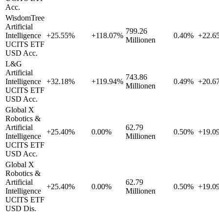
Acc.
WisdomTree
Artificial
799.26
Intelligence
+25.55%
+118.07%
0.40%
+22.6
Millionen
UCITS ETF
USD Acc.
L&G
Artificial
743.86
Intelligence
+32.18%
+119.94%
0.49%
+20.6
Millionen
UCITS ETF
USD Acc.
Global X
Robotics &
Artificial
62.79
+25.40%
0.00%
0.50%
+19.0
Intelligence
Millionen
UCITS ETF
USD Acc.
Global X
Robotics &
Artificial
62.79
+25.40%
0.00%
0.50%
+19.0
Intelligence
Millionen
UCITS ETF
USD Dis.