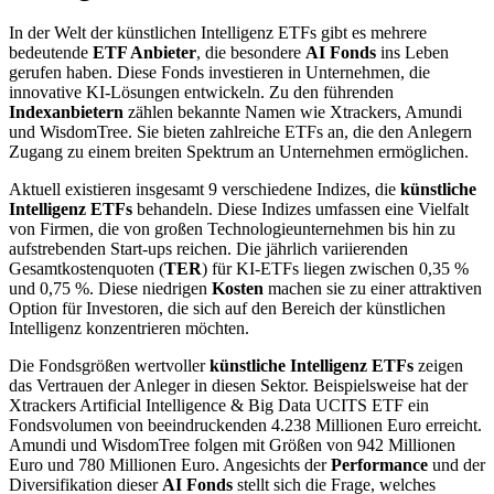
In der Welt der künstlichen Intelligenz ETFs gibt es mehrere
bedeutende
ETF Anbieter
, die besondere
AI Fonds
ins Leben
gerufen haben. Diese Fonds investieren in Unternehmen, die
innovative KI-Lösungen entwickeln. Zu den führenden
Indexanbietern
zählen bekannte Namen wie Xtrackers, Amundi
und WisdomTree. Sie bieten zahlreiche ETFs an, die den Anlegern
Zugang zu einem breiten Spektrum an Unternehmen ermöglichen.
Aktuell existieren insgesamt 9 verschiedene Indizes, die
k
ünstliche
Intelligenz ETFs
behandeln. Diese Indizes umfassen eine Vielfalt
von Firmen, die von großen Technologieunternehmen bis hin zu
aufstrebenden Start-ups reichen. Die jährlich variierenden
Gesamtkostenquoten (
TER
) für KI-ETFs liegen zwischen 0,35 %
und 0,75 %. Diese niedrigen
Kosten
machen sie zu einer attraktiven
Option für Investoren, die sich auf den Bereich der künstlichen
Intelligenz konzentrieren möchten.
Die Fondsgrößen wertvoller
k
ünstliche Intelligenz ETFs
zeigen
das Vertrauen der Anleger in diesen Sektor. Beispielsweise hat der
Xtrackers Artificial Intelligence & Big Data UCITS ETF ein
Fondsvolumen von beeindruckenden 4.238 Millionen Euro erreicht.
Amundi und WisdomTree folgen mit Größen von 942 Millionen
Euro und 780 Millionen Euro. Angesichts der
Performance
und der
Diversifikation dieser
AI Fonds
stellt sich die Frage, welches