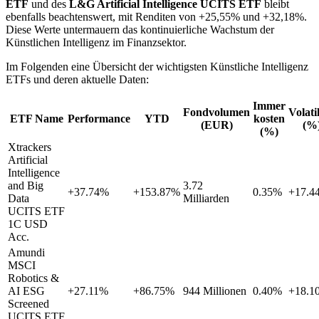
ETF
und des
L&G Artificial Intelligence UCITS ETF
bleibt
ebenfalls beachtenswert, mit Renditen von +25,55% und +32,18%.
Diese Werte untermauern das kontinuierliche Wachstum der
Künstlichen Intelligenz im Finanzsektor.
Im Folgenden eine Übersicht der wichtigsten Künstliche Intelligenz
ETFs und deren aktuelle Daten:
Immer
Fondvolumen
Volatil
ETF Name
Performance
YTD
kosten
(EUR)
(%
(%)
Xtrackers
Artificial
Intelligence
and Big
3.72
+37.74%
+153.87%
0.35%
+17.4
Data
Milliarden
UCITS ETF
1C USD
Acc.
Amundi
MSCI
Robotics &
AI ESG
+27.11%
+86.75%
944 Millionen
0.40%
+18.1
Screened
UCITS ETF