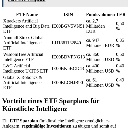
ETF Name
ISIN
Fondsvolumen
TER
Xtrackers Artificial
ca. 2,7
0,50
Intelligence and Big Data
IE00BGV5VN51
Milliarden
%
ETF
EUR
Amundi Stoxx Global
ca. 947
0,35
Artificial Intelligence
LU1861132840
Millionen EUR
%
ETF
WisdomTree Artificial
ca. 860
0,50
IE00BDVPNG13
Intelligence ETF
Millionen USD
%
L&G Artificial
ca. 400
0,40
IE00BK5BCD43
Intelligence UCITS ETF
Millionen USD
%
Global X Robotics &
ca. 61
0,49
Artificial Intelligence
IE00BLCHJB90
Millionen USD
%
ETF
Vorteile eines ETF Sparplans für
Künstliche Intelligenz
Ein
ETF Sparplan
für künstliche Intelligenz ermöglicht es
Anlegern,
regelmäßige Investitionen
zu tätigen und somit auf