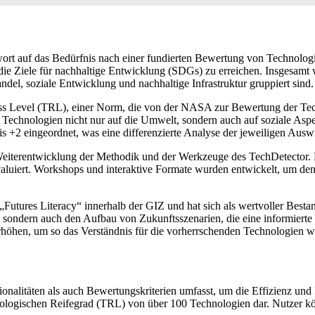
 auf das Bedürfnis nach einer fundierten Bewertung von Technologien,
die Ziele für nachhaltige Entwicklung (SDGs) zu erreichen. Insgesamt 
el, soziale Entwicklung und nachhaltige Infrastruktur gruppiert sind.
s Level (TRL), einer Norm, die von der NASA zur Bewertung der Tech
Technologien nicht nur auf die Umwelt, sondern auch auf soziale Aspe
bis +2 eingeordnet, was eine differenzierte Analyse der jeweiligen Aus
 Weiterentwicklung der Methodik und der Werkzeuge des TechDetector. D
valuiert. Workshops und interaktive Formate wurden entwickelt, um de
Futures Literacy“ innerhalb der GIZ und hat sich als wertvoller Bestan
ber, sondern auch den Aufbau von Zukunftsszenarien, die eine informier
rhöhen, um so das Verständnis für die vorherrschenden Technologien wei
ionalitäten als auch Bewertungskriterien umfasst, um die Effizienz un
echnologischen Reifegrad (TRL) von über 100 Technologien dar. Nutzer 