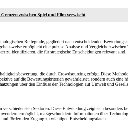
 Grenzen zwischen Spiel und Film verwischt
nologischen Reifegrade, gegliedert nach entscheidenden Bewertungskri
ngehensweise ermöglicht eine präzise Analyse und Vergleiche zwischen
r zu identifizieren, die für strategische Entscheidungen relevant sind.
haltigkeitsbewertung, die durch Crowdsourcing erfolgt. Diese Methode 
rspektive auf die Bewertungskriterien gewährleistet, sondern auch ein
nschätzungen über den Einfluss der Technologien auf Umwelt und Gesellsc
 verschiedensten Sektoren. Diese Entwicklung zeigt sich besonders bei d
s Anwendern ermöglicht, maßgeschneiderte Informationen über Technol
ng und fördert den Zugang zu wichtigen Entscheidungsdaten.