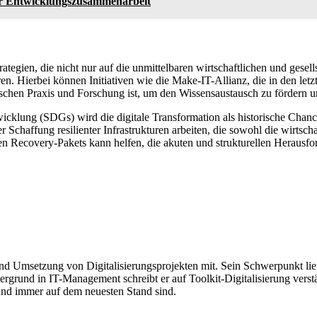
 der Entwicklungszusammenarbeit
ategien, die nicht nur auf die unmittelbaren wirtschaftlichen und gese
. Hierbei können Initiativen wie die Make-IT-Allianz, die in den letzte
schen Praxis und Forschung ist, um den Wissensaustausch zu fördern und
wicklung (SDGs) wird die digitale Transformation als historische Chan
haffung resilienter Infrastrukturen arbeiten, die sowohl die wirtschaf
 Recovery-Pakets kann helfen, die akuten und strukturellen Herausford
nd Umsetzung von Digitalisierungsprojekten mit. Sein Schwerpunkt lie
tergrund in IT-Management schreibt er auf Toolkit-Digitalisierung ver
 und immer auf dem neuesten Stand sind.