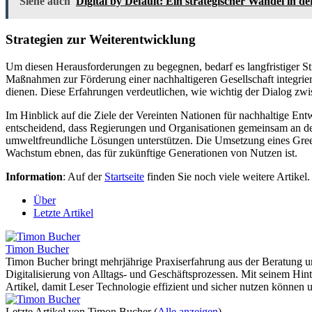
Siehe auch
Digital by Default: Ein strategischer Wandel in
Strategien zur Weiterentwicklung
Um diesen Herausforderungen zu begegnen, bedarf es langfristiger Str
Maßnahmen zur Förderung einer nachhaltigeren Gesellschaft integrieren
dienen. Diese Erfahrungen verdeutlichen, wie wichtig der Dialog zwi
Im Hinblick auf die Ziele der Vereinten Nationen für nachhaltige Ent
entscheidend, dass Regierungen und Organisationen gemeinsam an der Sc
umweltfreundliche Lösungen unterstützen. Die Umsetzung eines Green
Wachstum ebnen, das für zukünftige Generationen von Nutzen ist.
Information
: Auf der
Startseite
finden Sie noch viele weitere Artikel.
Über
Letzte Artikel
Timon Bucher
Timon Bucher bringt mehrjährige Praxiserfahrung aus der Beratung u
Digitalisierung von Alltags- und Geschäftsprozessen. Mit seinem Hin
Artikel, damit Leser Technologie effizient und sicher nutzen können
Letzte Artikel von Timon Bucher
(
Alle anzeigen
)