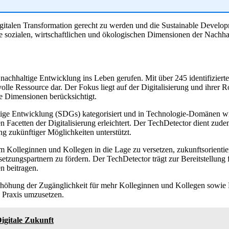
digitalen Transformation gerecht zu werden und die Sustainable Develo
 sozialen, wirtschaftlichen und ökologischen Dimensionen der Nachhalt
e nachhaltige Entwicklung ins Leben gerufen. Mit über 245 identifizier
lle Ressource dar. Der Fokus liegt auf der Digitalisierung und ihrer R
e Dimensionen berücksichtigt.
altige Entwicklung (SDGs) kategorisiert und in Technologie-Domänen 
en Facetten der Digitalisierung erleichtert. Der TechDetector dient z
g zukünftiger Möglichkeiten unterstützt.
Kolleginnen und Kollegen in die Lage zu versetzen, zukunftsorientiert
zungspartnern zu fördern. Der TechDetector trägt zur Bereitstellung fu
n beitragen.
höhung der Zugänglichkeit für mehr Kolleginnen und Kollegen sowie Partn
e Praxis umzusetzen.
Digitale Zukunft