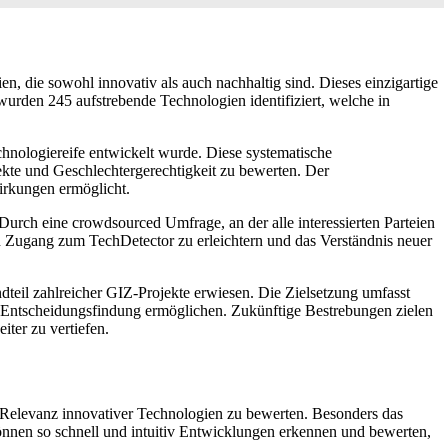
 die sowohl innovativ als auch nachhaltig sind. Dieses einzigartige
wurden 245 aufstrebende Technologien identifiziert, welche in
nologiereife entwickelt wurde. Diese systematische
kte und Geschlechtergerechtigkeit zu bewerten. Der
wirkungen ermöglicht.
urch eine crowdsourced Umfrage, an der alle interessierten Parteien
n Zugang zum TechDetector zu erleichtern und das Verständnis neuer
dteil zahlreicher GIZ-Projekte erwiesen. Die Zielsetzung umfasst
te Entscheidungsfindung ermöglichen. Zukünftige Bestrebungen zielen
ter zu vertiefen.
d Relevanz innovativer Technologien zu bewerten. Besonders das
können so schnell und intuitiv Entwicklungen erkennen und bewerten,