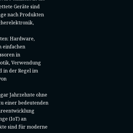
ttete Geräte sind
age nach Produkten
cherelektronik,
ten: Hardware,
n einfachen
soren in
botik, Verwendung
 in der Regel im
von
ogar Jahrzehnte ohne
zu einer bedeutenden
areentwicklung
ge (IoT) an
kte sind für moderne