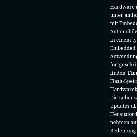
Hardware i
unter ande
mit Embedd
Automobil
In einem t
Embedded So
Anwendunge
fortgeschr
finden.
Fi
Flash-Spei
Hardwarek
Die Lebens
Updates üb
Herausford
nehmen auf
Bedeutung 