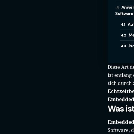
Anwen
Software
Au
Me
In
Diese Art d
ist entlan
sich durch
Echtzeitb
Embedded 
Was is
Embedded
Software, d