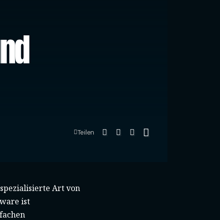
und
Teilen
 spezialisierte Art von
tware ist
nfachen