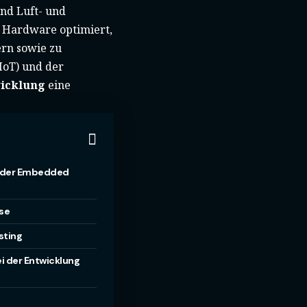
nd Luft- und
ie Hardware optimiert,
ern sowie zu
IoT) und der
icklung
eine
n der Embedded
se
sting
i der Entwicklung