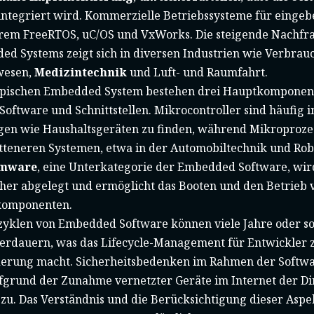
ntegriert wird. Kommerzielle Betriebssysteme für eingebe
rem FreeRTOS, uC/OS und VxWorks. Die steigende Nachfr
ed Systems zeigt sich in diversen Industrien wie Verbrau
wesen,
Medizintechnik
und Luft- und Raumfahrt.
ypischen Embedded System bestehen drei Hauptkomponen
ftware und Schnittstellen. Mikrocontroller sind häufig i
n wie Haushaltsgeräten zu finden, während Mikroprozes
itteneren Systemen, etwa in der Automobiltechnik und Ro
rmware
, eine Unterkategorie der Embedded Software, wird
cher abgelegt und ermöglicht das Booten und den Betrieb 
omponenten.
zyklen von Embedded Software können viele Jahre oder s
erdauern, was das Lifecycle-Management für Entwickler 
erung macht. Sicherheitsbedenken im Rahmen der Softw
grund der Zunahme vernetzter Geräte im Internet der Din
zu. Das Verständnis und die Berücksichtigung dieser Aspe