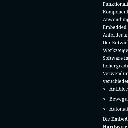
Funktionali
Komponente
Anwendungs
Embedded S
Anforderun
Der Entwic
Werkzeuge,
Software i
höhergradi
Verwendung 
verschiede
Antiblo
Bewegu
Automati
Die
Embedd
Hardware