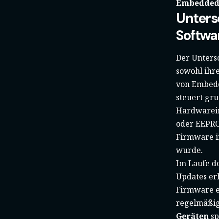
Embedded 
Unters
Softwa
Der Unters
sowohl ihre
von Embedde
steuert gr
Hardwarein
oder EEPROM
Firmware in
wurde.
Im Laufe d
Updates er
Firmware e
regelmäßig
Geräten
sp