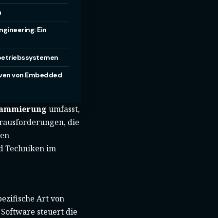
n
gineering: Ein
tbetriebssystemen
iven von Embedded
rammierung
umfasst,
erausforderungen, die
nen
d Techniken im
pezifische Art von
 Software steuert die