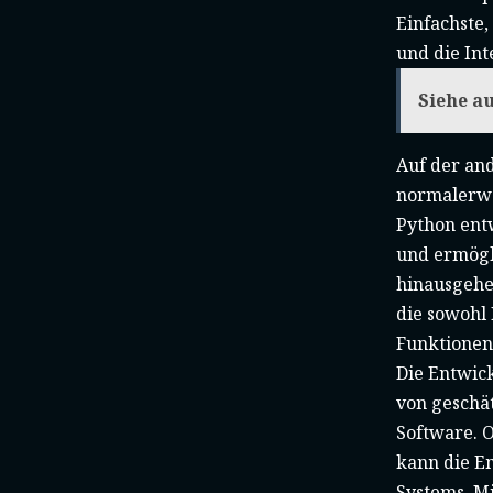
Einfachste
und die Int
Siehe a
Auf der an
normalerwe
Python ent
und ermögli
hinausgehen
die sowohl
Funktionen
Die Entwick
von geschä
Software. 
kann die E
Systems. M