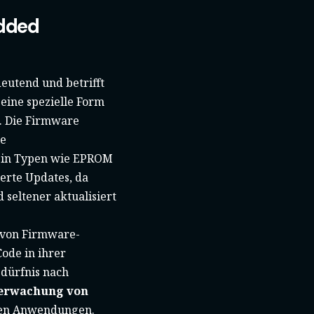
dded
eutend und betrifft
eine spezielle Form
t. Die Firmware
ie
g in Typen wie EPROM
erte Updates, da
 seltener aktualisiert
t von Firmware-
ode in ihrer
edürfnis nach
erwachung von
llen Anwendungen.