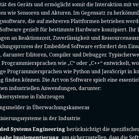
tät des Geräts und ermöglicht somit die Interaktion mit v
n wie Sensoren und Aktoren. Im Gegensatz zu herkömml
software, die auf mehreren Plattformen betrieben werde
oftware gezielt für bestimmte Hardware konzipiert. Ihr 
gen an Reaktionszeit, Zuverlässigkeit und Ressourcenausn
klungsprozess der Embedded Software erfordert den Einsa
 darunter Editoren, Compiler und Debugger. Typischerwei
n Programmiersprachen wie „C“ oder „C++“ entwickelt, wo
ge Programmiersprachen wie Python und JavaScript in 
finden können. Die Art von Software spielt eine essentiell
nen industriellen Anwendungen, darunter:
ckiersysteme in Fahrzeugen
ngsmelder in Überwachungskameras
sierungssysteme in der Industrie
ed Systems Engineering
berücksichtigt die spezifisch
nahe Implementierung
, um sicherzustellen, dass die Soft