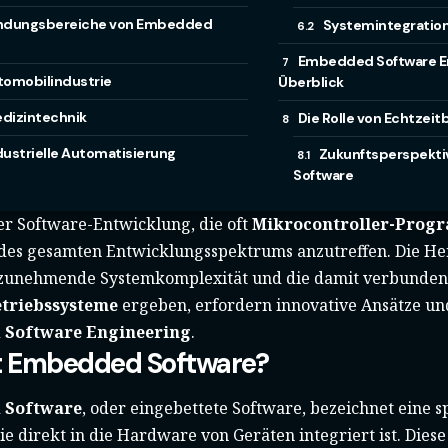
dungsbereiche von Embedded
Systemintegratio
Embedded Software En
tomobilindustrie
Überblick
dizintechnik
Die Rolle von Echtzei
dustrielle Automatisierung
Zukunftsperspekt
Software
er Software-Entwicklung, die oft
Mikrocontroller-Prog
g des gesamten Entwicklungsspektrums anzutreffen. Die H
 zunehmende Systemkomplexität und die damit verbunde
etriebssysteme
ergeben, erfordern innovative Ansätze un
Software Engineering
.
t Embedded Software?
 Software
, oder eingebettete Software, bezeichnet eine s
ie direkt in die Hardware von Geräten integriert ist. Diese