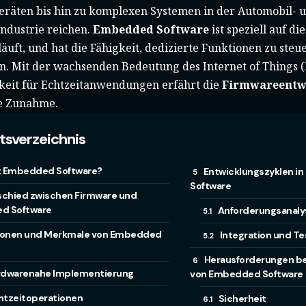
eräten bis hin zu komplexen Systemen in der Automobil- u
ndustrie reichen.
Embedded Software
ist speziell auf d
 läuft, und hat die Fähigkeit, dedizierte Funktionen zu steu
. Mit der wachsenden Bedeutung des Internet of Things (
eit für Echtzeitanwendungen erfährt die
Firmwareentw
te Zunahme.
ltsverzeichnis
t Embedded Software?
Entwicklungszyklen i
Software
schied zwischen Firmware und
d Software
Anforderungsanaly
ionen und Merkmale von Embedded
Integration und Te
Herausforderungen be
rdwarenahe Implementierung
von Embedded Software
htzeitoperationen
Sicherheit