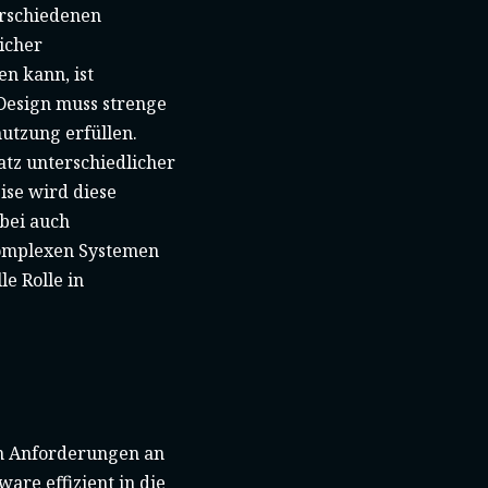
erschiedenen
icher
n kann, ist
Design muss strenge
utzung erfüllen.
tz unterschiedlicher
se wird diese
bei auch
komplexen Systemen
e Rolle in
en Anforderungen an
ware effizient in die