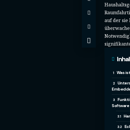
Haushaltsg
Raumfahrti
auf der sie
überwachen
Notwendigk
signifikan
Inha
Was is
Unter
Embedde
Funkt
Software
Ha
Ec