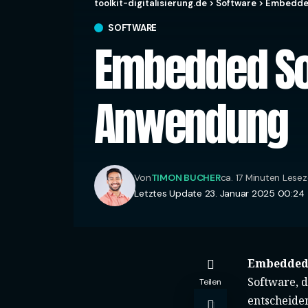
toolkit-digitalisierung.de
>
Software
>
Embedded
SOFTWARE
Embedded Sof
Anwendung
Von
TIMON BUCHER
ca. 17 Minuten Lesez
Letztes Update 23. Januar 2025 00:24
Embedded
Software, d
Teilen
entscheiden