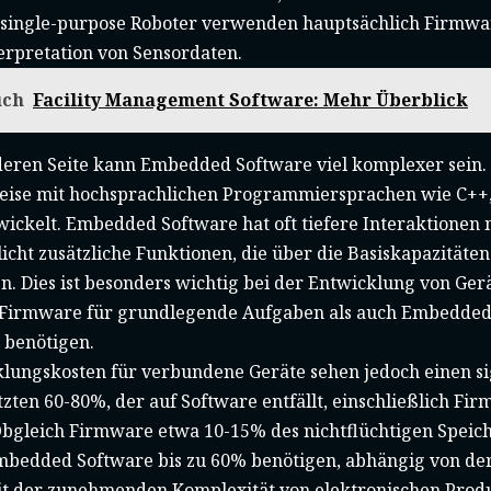
, single-purpose Roboter verwenden hauptsächlich Firmwa
erpretation von Sensordaten.
uch
Facility Management Software: Mehr Überblick
deren Seite kann Embedded Software viel komplexer sein. 
ise mit hochsprachlichen Programmiersprachen wie C++, 
wickelt. Embedded Software hat oft tiefere Interaktionen
cht zusätzliche Funktionen, die über die Basiskapazitäte
. Dies ist besonders wichtig bei der Entwicklung von Ger
 Firmware für grundlegende Aufgaben als auch Embedded
 benötigen.
lungskosten für verbundene Geräte sehen jedoch einen sig
tzten 60-80%, der auf Software entfällt, einschließlich 
Obgleich Firmware etwa 10-15% des nichtflüchtigen Speic
mbedded Software bis zu 60% benötigen, abhängig von der
it der zunehmenden Komplexität von elektronischen Produk