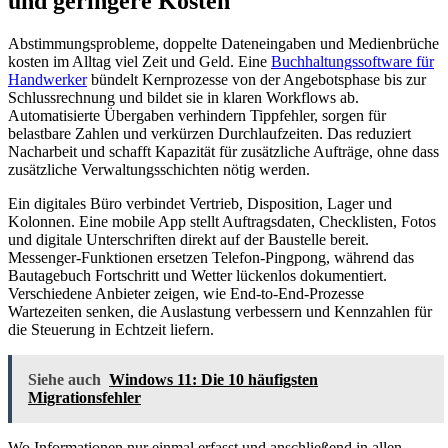
und geringere Kosten
Abstimmungsprobleme, doppelte Dateneingaben und Medienbrüche
kosten im Alltag viel Zeit und Geld. Eine
Buchhaltungs­software für
Handwerker
bündelt Kernprozesse von der Angebotsphase bis zur
Schlussrechnung und bildet sie in klaren Workflows ab.
Automatisierte Übergaben verhindern Tippfehler, sorgen für
belastbare Zahlen und verkürzen Durchlaufzeiten. Das reduziert
Nacharbeit und schafft Kapazität für zusätzliche Aufträge, ohne dass
zusätzliche Verwaltungsschichten nötig werden.
Ein digitales Büro verbindet Vertrieb, Disposition, Lager und
Kolonnen. Eine mobile App stellt Auftragsdaten, Checklisten, Fotos
und digitale Unterschriften direkt auf der Baustelle bereit.
Messenger-Funktionen ersetzen Telefon-Pingpong, während das
Bautagebuch Fortschritt und Wetter lückenlos dokumentiert.
Verschiedene Anbieter zeigen, wie End-to-End-Prozesse
Wartezeiten senken, die Auslastung verbessern und Kennzahlen für
die Steuerung in Echtzeit liefern.
Siehe auch
Windows 11: Die 10 häufigsten
Migrationsfehler
Wo Informationen nur einmal erfasst und anschließend in allen