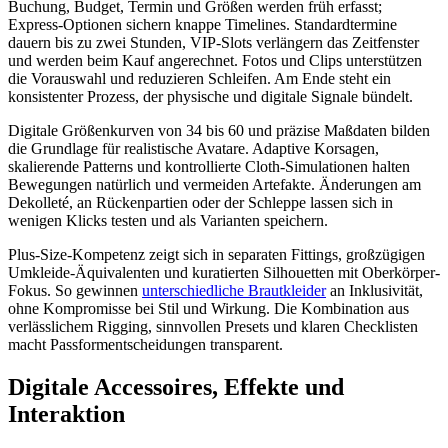
Buchung, Budget, Termin und Größen werden früh erfasst;
Express-Optionen sichern knappe Timelines. Standardtermine
dauern bis zu zwei Stunden, VIP-Slots verlängern das Zeitfenster
und werden beim Kauf angerechnet. Fotos und Clips unterstützen
die Vorauswahl und reduzieren Schleifen. Am Ende steht ein
konsistenter Prozess, der physische und digitale Signale bündelt.
Digitale Größenkurven von 34 bis 60 und präzise Maßdaten bilden
die Grundlage für realistische Avatare. Adaptive Korsagen,
skalierende Patterns und kontrollierte Cloth-Simulationen halten
Bewegungen natürlich und vermeiden Artefakte. Änderungen am
Dekolleté, an Rückenpartien oder der Schleppe lassen sich in
wenigen Klicks testen und als Varianten speichern.
Plus-Size-Kompetenz zeigt sich in separaten Fittings, großzügigen
Umkleide-Äquivalenten und kuratierten Silhouetten mit Oberkörper-
Fokus. So gewinnen
unterschiedliche Brautkleider
an Inklusivität,
ohne Kompromisse bei Stil und Wirkung. Die Kombination aus
verlässlichem Rigging, sinnvollen Presets und klaren Checklisten
macht Passformentscheidungen transparent.
Digitale Accessoires, Effekte und
Interaktion