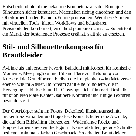
Entscheidend bleibt die bekannte Kompetenz aus der Boutique:
Silhouetten sicher kuratieren, Materialien richtig einordnen und den
Oberkörper für den Kamera-Frame priorisieren. Wer diese Stärken
mit virtuellen Tools, klaren Workflows und belastbaren
Preismodellen kombiniert, erschließt planbaren Umsatz. So entsteht
ein Markt, der bestehende Prozesse ergänzt, statt sie zu ersetzen.
Stil- und Silhouettenkompass für
Brautkleider
A-Linie als universeller Favorit, Ballkleid mit Korsett für ikonische
Momente, Meerjungfrau und Fit-and-Flare zur Betonung von
Kurven: Die Grundformen bleiben die Leitplanken – im Metaverse
ebenso wie im Atelier. Im Stream zählt eine Silhouette, die in
Bewegung stabil bleibt und in Close-ups nicht flimmert. Deshalb
funktionieren klare Kanten, saubere Konturen und ruhige Texturen
besonders gut.
Der Oberkörper steht im Fokus: Dekolleté, Illusionsausschnitt,
rückenfreie Varianten und trägerlose Korsetts liefern die Akzente,
die auf dem Bildschirm überzeugen. Wadenlange Röcke und
Empire-Linien strecken die Figur in Kamerafahrten, gerade Schnitte
bedienen minimalistischen Geschmack. So erhalten Brautkleider