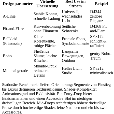
Virtuelle
Best Use im
Designparameter
Beispiel
Übersetzung
Stream
Universell,
D4344
Stabile Kontur,
A-Linie
wechselndes
zeitlose
schnelle Ladung
Licht
Eleganz
Kurvenbetonung
Seitliche
D4368 Fit-
Fit-and-Flare
ohne Flimmern
Schwenks
and-Flare
Klare
SY8172
Ballkleid
Frontale Shots,
Korsettkante,
schlicht &
(Prinzessin)
Symbolmomente
ruhige Flächen
raffiniert
Fließende
Langsame
gentry Boho-
Boho
Säume, leichte
Bewegungen,
Traum
Rüschen
Outdoor
Mikado-Optik,
Helles Licht,
SY8212
Minimal gerade
reduzierte
Studio
minimalistisch
Details
Stationäre Benchmarks liefern Orientierung: Segmente von Einstieg
bis Luxus definieren Texturauflösung, Shader-Komplexität,
Animationsgrad und Exklusivität. Ein Entry-Drop bietet
Basismaterialien und einen Accessoire-Slot im niedrigen
dreistelligen Bereich. Mid-Drops rechtfertigen höhere dreistellige
Preise durch hochwertige Shader, feine Nuancen und ein bis zwei
Accessoires.