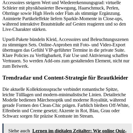
Accessoires steigern Wert und Wiedererkennungsgrad: virtuelle
Schleier mit physikbasierter Bewegung, Haarschmuck, Perlen,
Ohrringe sowie High Heels oder Flats als stimmige Ergänzung.
Animierte Partikeleffekte liefern Sparkle-Momente in Close-ups,
während interaktive Brautsträuße auf Gesten reagieren und so den
Live-Charakter stärken.
Upsell-Pakete bündeln Kleid, Accessoires und Beleuchtungsszenen
zu stimmigen Sets. Online-Anproben mit Foto- und Video-Export
übertragen das Gefühl VIP-geführter Termine in die private Suite.
Klare Policies zu Verfügbarkeit, Fair Use und Aktivierung schaffen
Vertrauen. So werden Add-ons zum gestaltenden Element, nicht nur
zum Beiwerk.
Trendradar und Content-Strategie für
Brautkleider
Die aktuelle Kollektionssprache verbindet romantische Spitze,
leichte Tülllagen und modern-minimalistische Linien. Detailreiche
Modelle bedienen Märchenoptik und moderne Royalität, während
gerade Formen den Clean-Chic prägen. Farblich bleiben Off-White,
Elfenbein und Creme gesetzt; Akzente in Rot, Blau, Grau oder
Schwarz sorgen für präzise Kontraste im Stream.
Siehe auch
Lernen im digitalen Zeitalter: Wie online Quiz-