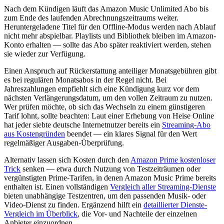
Nach dem Kündigen läuft das Amazon Music Unlimited Abo bis
zum Ende des laufenden Abrechnungszeitraums weiter.
Heruntergeladene Titel für den Offline-Modus werden nach Ablauf
nicht mehr abspielbar. Playlists und Bibliothek bleiben im Amazon-
Konto erhalten — sollte das Abo später reaktiviert werden, stehen
sie wieder zur Verfügung.
Einen Anspruch auf Rückerstattung anteiliger Monatsgebühren gibt
es bei regulären Monatsabos in der Regel nicht. Bei
Jahreszahlungen empfiehlt sich eine Kündigung kurz vor dem
nächsten Verlängerungsdatum, um den vollen Zeitraum zu nutzen.
Wer prüfen möchte, ob sich das Wechseln zu einem günstigeren
Tarif lohnt, sollte beachten: Laut einer Erhebung von Heise Online
hat jeder siebte deutsche Internetnutzer bereits ein
Streaming-Abo
aus Kostengründen
beendet — ein klares Signal für den Wert
regelmäßiger Ausgaben-Überprüfung.
Alternativ lassen sich Kosten durch den
Amazon Prime kostenloser
Trick
senken — etwa durch Nutzung von Testzeiträumen oder
vergünstigten Prime-Tarifen, in denen Amazon Music Prime bereits
enthalten ist. Einen vollständigen
Vergleich aller Streaming-Dienste
bieten unabhängige Testzentren, um den passenden Musik- oder
Video-Dienst zu finden. Ergänzend hilft ein
detaillierter Dienste-
Vergleich im Überblick
, die Vor- und Nachteile der einzelnen
Anbieter einzuordnen.