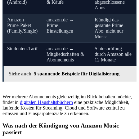
(Android)
& Käufe
abgeschlossene
Abos
Amazon
amazon.de →
Kündigt das
Prime-Paket
Prime-
gesamte Prime-
(Family/Single)
Einstellungen
Abo, nicht nur
Music
Studenten-Tarif
amazon.de →
Statusprüfung
Mitgliedschaften &
durch Amazon alle
Abonnements
12 Monate
Siehe auch
5 spannende Beispiele für Digitalisierung
Wer mehrere Abonnements gleichzeitig im Blick behalten möchte,
findet in
digitalen Haushaltsbüchern
eine praktische Möglichkeit,
laufende Kosten für Streaming, Cloud und Software zentral zu
erfassen und Einsparpotenziale zu erkennen.
Was nach der Kündigung von Amazon Music
passiert